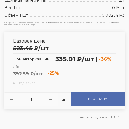
Единица измерения
шт
Вес 1 шт
0.15 кг
Объем 1 шт
0.00274 м3
Изображения, размещенные на сайте, носят исключительно ознакомительный характер и не являются точным отображением
фактических характеристик товара.
Базовая цена:
523.45
₽
/шт
335.01 ₽/шт
|
-36%
При авторизации:
/ без:
|
-25%
392.59 ₽/шт
Под заказ
шт
В КОРЗИНУ
Цены приводятся с НДС