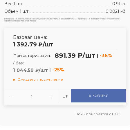
Вес 1 шт
0.91 кг
Объем 1 шт
0.0021 м3
Изображения, размещенные на сайте, носят исключительно ознакомительный характер и не являются точным отображением
фактических характеристик товара.
Базовая цена:
1 392.79
₽
/шт
891.39 ₽/шт
|
-36%
При авторизации:
/ без:
|
-25%
1 044.59 ₽/шт
Ожидается поступление
шт
В КОРЗИНУ
Цены приводятся с НДС