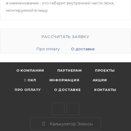
в наименовании - это габарит внутренней части люка,
монтируемой в нишу.
РАССЧИТАТЬ ЗАЯВКУ
Про оплату
О доставке
О КОМПАНИИ
ПАРТНЕРАМ
ПРОЕКТЫ
ОКЛ
ИНФОРМАЦИЯ
АКЦИИ
ПРО ОПЛАТУ
О ДОСТАВКЕ
КОНТАКТЫ
Калькулятор Элекон