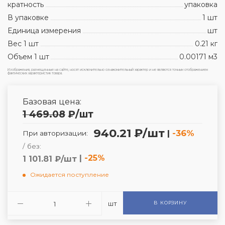
кратность
упаковка
В упаковке
1 шт
Единица измерения
шт
Вес 1 шт
0.21 кг
Объем 1 шт
0.00171 м3
Изображения, размещенные на сайте, носят исключительно ознакомительный характер и не являются точным отображением
фактических характеристик товара.
Базовая цена:
1 469.08
₽
/шт
940.21 ₽/шт
|
-36%
При авторизации:
/ без:
|
-25%
1 101.81 ₽/шт
Ожидается поступление
шт
В КОРЗИНУ