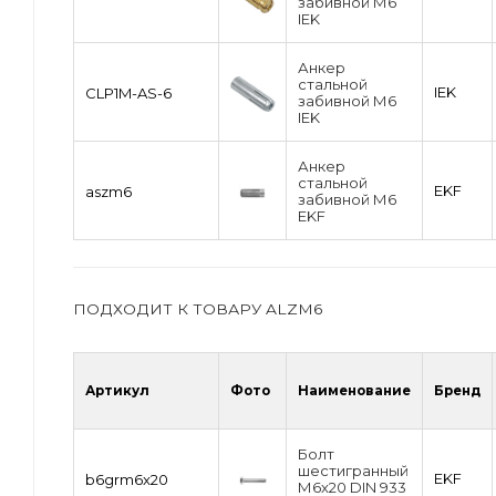
забивной М6
IEK
Анкер
стальной
IEK
CLP1M-AS-6
забивной М6
IEK
Анкер
стальной
EKF
aszm6
забивной М6
EKF
ПОДХОДИТ К ТОВАРУ ALZM6
Артикул
Фото
Наименование
Бренд
Болт
шестигранный
EKF
b6grm6x20
М6х20 DIN 933