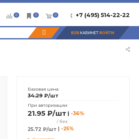
+7 (495) 514-22-22
0
0
0
B2B
КАБИНЕТ
ВОЙТИ
Базовая цена:
34.29
₽
/шт
При авторизации:
21.95 ₽/шт
|
-36%
/ без:
|
-25%
25.72 ₽/шт
Ожидается