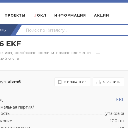
ПРОЕКТЫ
ОКЛ
ИНФОРМАЦИЯ
АКЦИИ
ОРЫ
6 EKF
етизы, крепёжные соединительные элементы
—
ной М6 EKF
ул:
alzm6
СРАВНИТЬ
В ИЗБРАННОЕ
д
EKF
мальная партия/
ность
упаковка
аковке
100 шт