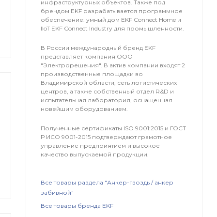
инфраструктурных объектов. Также под
брендом EKF разрабатывается программное
обеспечение: умный дом EKF Connect Home и
IIoT EKF Connect Industry для промышленности.
В России международный бренд EKF
представляет компания OOO
"Электрорешения". В актив компании входят 2
производственные площадки во
Владимирской области, сеть логистических
центров, а также собственный отдел R&D и
испытательная лаборатория, оснащенная
новейшим оборудованием.
Полученные сертификаты ISO 9001:2015 и ГОСТ
Р ИСО 9001-2015 подтверждают грамотное
управление предприятием и высокое
качество выпускаемой продукции.
Все товары раздела "Анкер-гвоздь / анкер
забивной"
Все товары бренда EKF