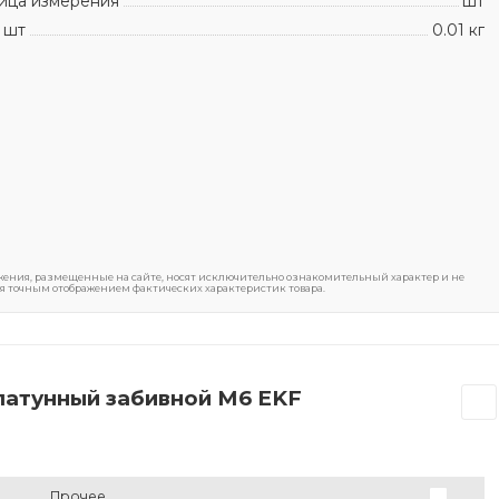
ица измерения
шт
 шт
0.01 кг
ения, размещенные на сайте, носят исключительно ознакомительный характер и не
я точным отображением фактических характеристик товара.
латунный забивной М6 EKF
Прочее