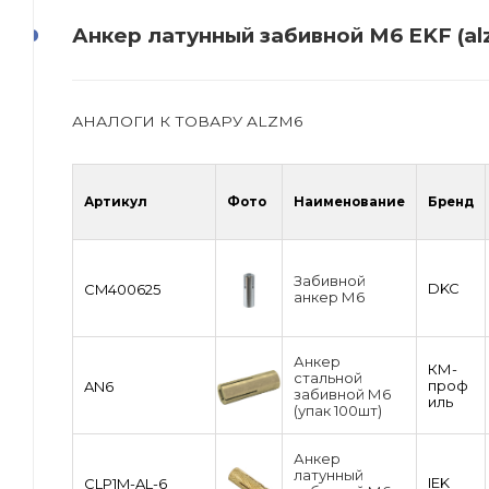
Анкер латунный забивной М6 EKF (al
АНАЛОГИ К ТОВАРУ ALZM6
Артикул
Фото
Наименование
Бренд
Забивной
DKC
CM400625
анкер М6
Анкер
КМ-
стальной
проф
AN6
забивной М6
иль
(упак 100шт)
Анкер
латунный
IEK
CLP1M-AL-6