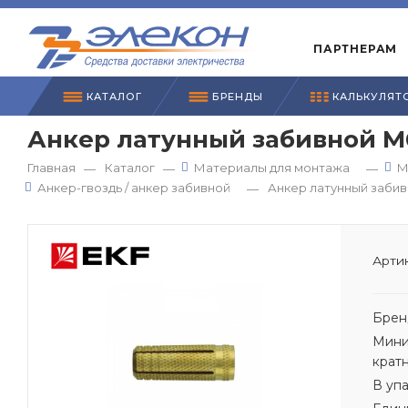
ПАРТНЕРАМ
КАТАЛОГ
БРЕНДЫ
КАЛЬКУЛЯТ
Анкер латунный забивной М
Главная
Каталог
Материалы для монтажа
М
—
—
—
Анкер-гвоздь / анкер забивной
Анкер латунный забив
—
Артик
Брен
Мини
крат
В уп