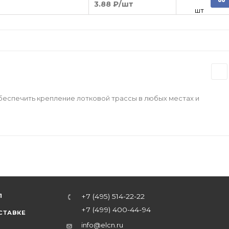
3.88 ₽
/шт
шт
беспечить крепление лотковой трассы в любых местах и
Л
+7 (495) 514-22-22
+7 (499) 400-44-94
СТАВКЕ
info@elcn.ru