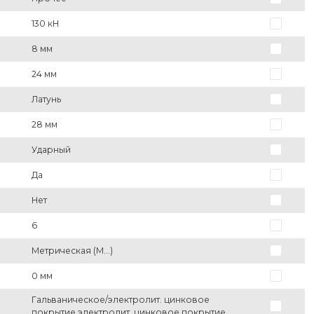
130 кН
8 мм
24 мм
Латунь
28 мм
Ударный
Да
Нет
6
Метрическая (M...)
0 мм
Гальваническое/электролит. цинковое
покрытие электролит. цинковое покрытие