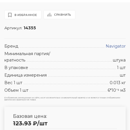
СРАВНИТЬ
В ИЗБРАННОЕ
Артикул:
14355
Бренд
Navigator
Минимальная партия/
кратность
штука
В упаковке
1 шт
Единица измерения
шт
Вес 1 шт
0.013 кг
Объем 1 шт
6*10⁻⁵ м3
Изображения, размещенные на сайте, носят исключительно ознакомительный характер и не являются точным отображением
фактических характеристик товара.
Базовая цена:
123.93
₽
/шт