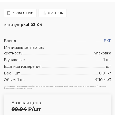
СРАВНИТЬ
В ИЗБРАННОЕ
Артикул:
pkal-03-04
Бренд
EKF
Минимальная партия/
кратность
упаковка
В упаковке
1 шт
Единица измерения
шт
Вес 1 шт
0.01 кг
Объем 1 шт
4*10⁻⁵ м3
Изображения, размещенные на сайте, носят исключительно ознакомительный характер и не являются точным отображением
фактических характеристик товара.
Базовая цена:
89.94
₽
/шт