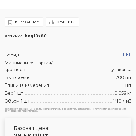
СРАВНИТЬ
В ИЗБРАННОЕ
Артикул:
bcg10x80
Бренд
EKF
Минимальная партия/
кратность
упаковка
В упаковке
200 шт
Единица измерения
шт
Вес 1 шт
0.056 кг
Объем 1 шт
1*10⁻⁵ м3
Изображения, размещенные на сайте, носят исключительно ознакомительный характер и не являются точным отображением
фактических характеристик товара.
Базовая цена:
78.58
₽
/шт