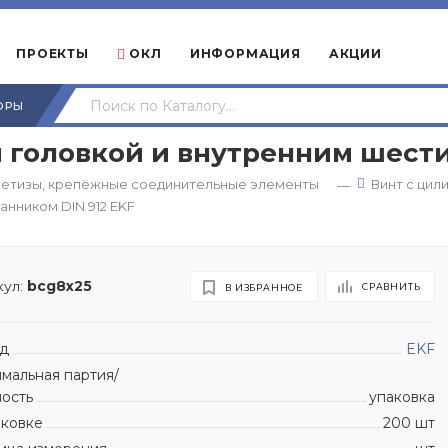
ПРОЕКТЫ
ОКЛ
ИНФОРМАЦИЯ
АКЦИИ
ОРЫ
 головкой и внутренним шести
етизы, крепёжные соединительные элементы
Винт с цил
—
анником DIN 912 EKF
ул:
bcg8x25
СРАВНИТЬ
В ИЗБРАННОЕ
д
EKF
мальная партия/
ность
упаковка
аковке
200 шт