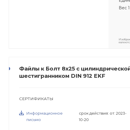
Един
Вес 1
Изображ
являютс
Файлы к Болт 8х25 с цилиндрическо
шестигранником DIN 912 EKF
СЕРТИФИКАТЫ
Информационное
срок действия: от: 2023-
письмо
10-20