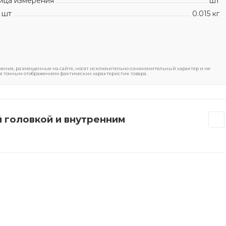
ица измерения
шт
 шт
0.015 кг
ения, размещенные на сайте, носят исключительно ознакомительный характер и не
я точным отображением фактических характеристик товара.
й головкой и внутренним