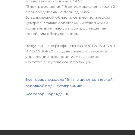
представляет компания OOO
"Электрорешения". В актив компании входят 2
производственные площадки во
Владимирской области, сеть логистических
центров, а также собственный отдел R&D и
испытательная лаборатория, оснащенная
новейшим оборудованием.
Полученные сертификаты ISO 9001:2015 и ГОСТ
Р ИСО 9001-2015 подтверждают грамотное
управление предприятием и высокое
качество выпускаемой продукции.
Все товары раздела "Винт с цилиндрической
головкой под шестигранник"
Все товары бренда EKF