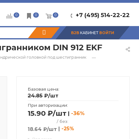
+7 (495) 514-22-22
0
0
0
B2B
КАБИНЕТ
ВОЙТИ
гранником DIN 912 EKF
индрической головкой под шестигранник
—
Базовая цена:
24.85
₽
/шт
При авторизации:
15.90 ₽/шт
|
-36%
/ без:
|
-25%
18.64 ₽/шт
Под заказ